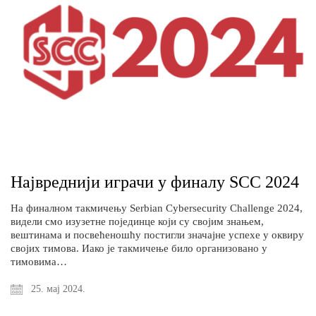
Највреднији играчи у финалу SCC 2024
На финалном такмичењу Serbian Cybersecurity Challenge 2024,
видели смо изузетне појединце који су својим знањем,
вештинама и посвећеношћу постигли значајне успехе у оквиру
својих тимова. Иако је такмичење било организовано у
тимовима…
25. мај 2024.