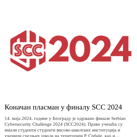
Коначан пласман у финалу SCC 2024
14. маја 2024. године у Београду је одржано финале Serbian
Cybersecurity Challenge 2024 (SCC2024). Право учешћа су
имали студенти студенти високо-школских институција и
ученици средњих школа на територији Р. Србије, као и…