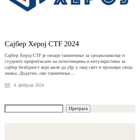
Сајбер Херој CTF 2024
Сајбер Херој CTF је онлајн такмичење за средњошколце и
студенте оријентисано ка почетницима и ентузијастима за
сајбер безбдност који желе да уђу у овај свет и прошире своја
знања. Додатно, ово такмичење…
4. фебруар 2024.
Претрага
Претрага