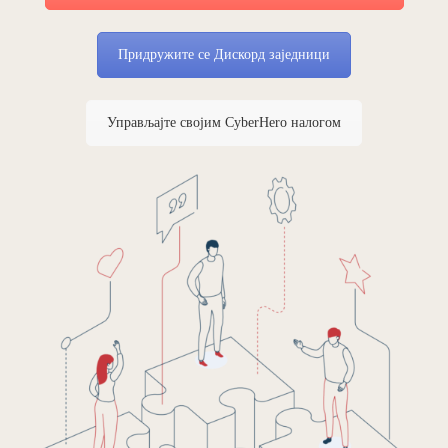
Придружите се Дискорд заједници
Управљајте својим CyberHero налогом